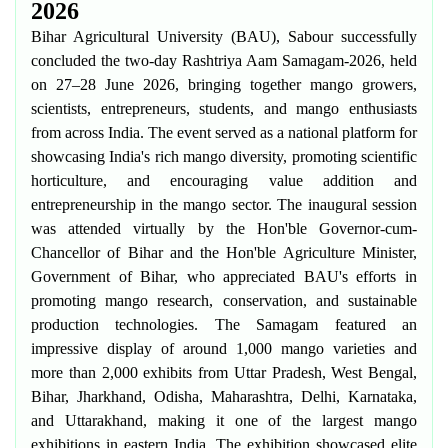
2026
Bihar Agricultural University (BAU), Sabour successfully
concluded the two-day
Rashtriya Aam Samagam-2026
, held
on
27–28 June 2026
, bringing together mango growers,
scientists, entrepreneurs, students, and mango enthusiasts
from across India. The event served as a national platform for
showcasing India's rich mango diversity, promoting scientific
horticulture, and encouraging value addition and
entrepreneurship in the mango sector. The inaugural session
was attended virtually by the
Hon'ble Governor-cum-
Chancellor of Bihar
and the
Hon'ble Agriculture Minister,
Government of Bihar
, who appreciated BAU's efforts in
promoting mango research, conservation, and sustainable
production technologies. The Samagam featured an
impressive display of
around 1,000 mango varieties
and
more than 2,000 exhibits
from
Uttar Pradesh, West Bengal,
Bihar, Jharkhand, Odisha, Maharashtra, Delhi, Karnataka,
and Uttarakhand
, making it one of the largest mango
exhibitions in eastern India. The exhibition showcased elite