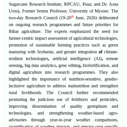
Sugarcane Research Institute, RPCAU, Pusa; and
Dr. Asna
Urooj
, Former Senior Professor, University of Mysore. The
th
two-day Research Council (19-20
June, 2026) deliberated
on ongoing research programmes and future priorities for
Bihar agriculture. The experts emphasized the need for
farmer-centric impact assessment
of agricultural technologies,
promotion of
sustainable farming practices
such as green
manuring with
Sesbania
, and greater integration
of
climate-
resilient technologies
,
artificial intelligence (AI)
,
remote
sensing
,
big data analytics
,
gene editing
,
biofortification
, and
digital agriculture
into research programmes. They also
highlighted the importance of
nutrition-sensitive, gender-
inclusive
agriculture
to address malnutrition and strengthen
rural livelihoods. The Council further recommended
promoting the judicious use of fertilizers and pesticides,
improving dissemination of quality germplasm and
technologies, and strengthening weather-based agro-
advisories through year-to-year weather comparisons,
quantification of weather impacts, and precise crop-specific