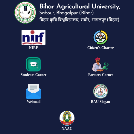
NIRF
Citizen's Charter
Students Corner
Farmers Corner
Webmail
BAU Slogan
NAAC