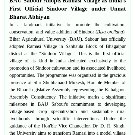
BAU Sabour Adopts Ramasi Village as India's
First Official Sindoor Village under Unnat
Bharat Abhiyan
In a landmark initiative to promote the cultivation,
conservation, and value addition of Sindoor (
Bixa orellana
),
Bihar Agricultural University (BAU), Sabour has officially
adopted Ramasi Village in Sanhaula Block of Bhagalpur
district as the "Sindoor Village." This is the first official
village of its kind in India dedicated exclusively to the
promotion of Sindoor cultivation and its associated livelihood
opportunities. The programme was organized in the gracious
presence of Shri Shubhanand Mukesh, Hon'ble Member of
the Bihar Legislative Assembly representing the Kahalgaon
Assembly Constituency. The initiative marks a significant
milestone in BAU Sabour's commitment to developing
village-based crop specialization and sustainable rural
livelihoods through scientific interventions. Under the
guidance of the Hon'ble Vice Chancellor, Dr. D. R. Singh,
the University aims to transform Ramasi into a model village